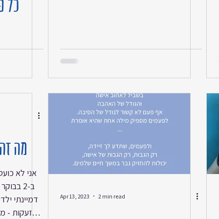
כל פ
כשזה האלוהים שלנו, היא שאני רואה אתכם,
עם ישראל. אין כמוכם בעמים, אין אנשים
כאלה טובים, דואגים, עוזרים, נלחמים,
מחבקים, בוכים, מחיים מתים. אלוהים של
השואה הראשונה והשניה לא ראוי לכזה עם,
לכאלה אנשי מופת. כמוכם. עד השבעה
באוקטובר תפסתי מעצמי אדם הומני אבל -
הלב שלי קרוע לכאלה גזרים הלילה, שהוא
ממש פועם בלית-ברירה, אם משהו נותר בי זו
ר
מה זה
אני לא כועס
ב-2 בבוק
Apr 13, 2023
2 min read
דמיינתי ילד
אזעקות - מת