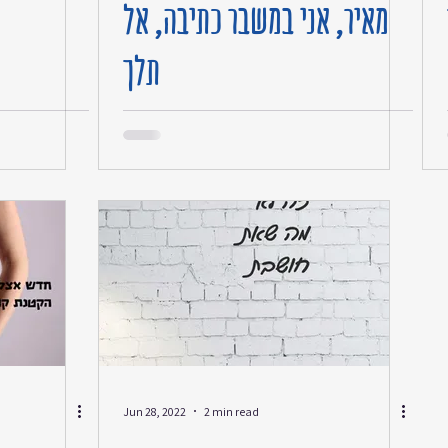
מאיר, אני במשבר כתיבה, אל
עצמי יותר
חוטפי הטיל
תלך
פעימה אחר פע
לא כועסת
אלו
מבטיחה… העי
לא נרדמת יו
אחרי שננצח 
אנ
Jun 28, 2022
2 min read