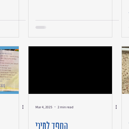
לא ידענו שהכל באמת בסדר. באתי עם חברה
כנראה ביום גרוע במיוחד. לא היה מקום
לשבת במיון, אנשים דיממו על הרצפה ולתוך
מגבות, אפילו היה שם אסיר עם בגדים
כתומים ושלשלאות על הרגליים כמו בסרטים.
מי תיאר לעצמו שעוברים כאלה סרטים בחדר
המתנה של בית חולים. באיזה שהוא שלב
ראיתי כיסא פנוי ופשוט נשפכתי על
Mar 4, 2025
2 min read
הספד למירי