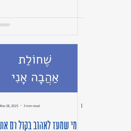
‏הגעתי בסך הכל למסור לה חבילה ‏אבל
הספרים עצרו לי את הנשימה ״אני חילונית
אבל מתקרבת״ ‏הסברתי לה את ההתפעלות
״את דווקא נראית קרובה״ ‏היא ענתה בחיוך
‏וכך ‏תוך שניה של הכרות מקרית ‏היא סיפרה לי
על החטופים ‏על התפילות ‏היא אולי חרדית
״אבל הם כולם אחים שלנ
Mar 28, 2025
3 min read
מי שמעז לאהוב בקול רם את