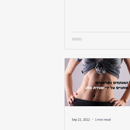
 שלא הבנתי מספיק מה עוברים
ים בשגרה. מה זה שהלב מחסיר
ימה עד שנשמעת הנפילה, אני
, אני נשבעת וסוגרת דילים עם
הים ש״אם… ורק אם… אז אני
קר תעזוב אותם במנוחה״. אני
תר. גם עכשיו בזמן מלחמה, גם
והשקט יחזור ואפשר יהיה לישון.
י לא נרדמת יותר בשמירה, אני
Sep 22, 2022
1 min read