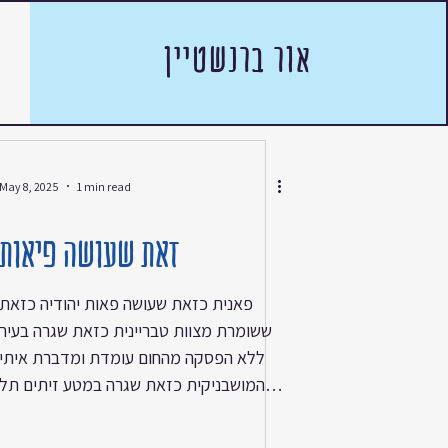
אור ברנשטיין
May 8, 2025
1 min read
זאת שעושה פיאות
פאנית ‏כזאת שעושה פאות ‏יהודיה ‏כזאת
ששומרת מצוות ‏טבריינית ‏כזאת שגרה בעיר
ללא הפסקה מהחום ‏עומדת ומדברת איתי
‏המושבניקית ‏כזאת שגרה במטע זיתים ‏תל
אביבית ‏לשעבר אבל זה עדיין בפנים ‏עומדות
בחדר מלא ספרים ‏קודש ‏ספרי קודש יהודים