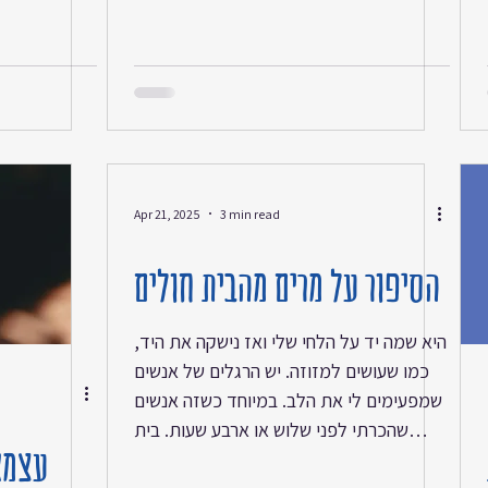
צחוק גויס לתת יד, לב ונשמה היה לו הרבה
מכולם והוא שמח לתרום, כמו הפרחים צחוק
אהב גם לגדל אנשים, ילדים, חיילים, בעיקר
זרוקים, כאלה שהסתובבו עם מבטים תמוהים
דווקא אותם הוא אסף, המ״פ הנערץ כל סוגי
הרגשות והאנשים הלכו אחריו נדבקו בצחוק
המתגלגל זה די הצחיק אותו, המתנחל,
Apr 21, 2025
3 min read
שבקושי סיים בית ספר שהתחתן מיד עם
אהובת נעוריו ובין מילואים ל
הסיפור על מרים מהבית חולים
היא שמה יד על הלחי שלי ואז נישקה את היד,
כמו שעושים למזוזה. יש הרגלים של אנשים
שמפעימים לי את הלב. במיוחד כשזה אנשים
שהכרתי לפני שלוש או ארבע שעות. בית
עצמא
חולים. הכל בסדר, ברוך השם, אבל אז עוד