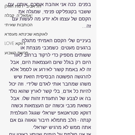
בפנים. ככה אני אוהבת אותכם, אותנו. עם 
תל אביב - רמת הגולן
ששבוי בקונפליקט פנימי, שמגלה את 
אמאל׳ה, קבלה!
הקסם של עצמו ולא יודע מה לעשות עם 
הכותבות שאיתי
לאוקמא שכינתא מעפרא
בעיניים שלי הקסם האמיתי מתגלה 
LOVE דווקא
ברגעים מעטים: כשמכבי מנצחת או 
פרשת השבוע
ששותים מספיק כדי לרקוד ברחוב לאור 
היום רק בגלל שיום העצמאות היום, אבל 
זה לא באמת קשור לאירוע או לסמל אלא 
להרגשה הפשוטה הבסיסית הזאת שיש 
משהו שמחבר אותי לאדם שלידי. וזה יכול 
להיות כל אדם, בלי קשר לארץ שהוא נולד 
בה או לצבע של התעודת זהות שלו. אבל 
כשזאת מכבי וכשזה יום העצמאות וכשזה 
דווקא סטראטאפ ישראלי שגוגל העולמית 
קנתה - הלב מתמלא חיבור וגאווה גם אם 
אז אני חולמת על הימים שניסע באוטו עם 