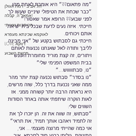
״מה פתאום??״ היא אומרת לאחת מהן 
תל אביב - רמת הגולן
״כבר שכחת את הטיפולי שיניים שעשו לך 
אמאל׳ה, קבלה!
הכותבות שאיתי
חייכתי. איזה נעים לדעת שבכל בית יש את 
לאוקמא שכינתא מעפרא
חייכתי גם לסבתוש בקטע של ״אני מבינה 
LOVE דווקא
לליבך ותודה לאל שאנחנו נכנעות לאותם 
פרשת השבוע
ויתורים, זה קצת מוריד מחומרת העונש 
״נו בסדר״ סבתוש נכנעה קצת יותר מהר 
ממה שאני נכנעת בדרך כלל, שזה מרשים, 
היא נראתה הרבה יותר קשוחה ממני. אז 
לאות הוקרה שיתפתי אותה באחד הסודות 
״סבתוש, זה שווה את זה. הן יזכרו לך את 
אוי כמה שהייתי מרוצה מעצמי… אני, 
התינוקת, גיליתי כרגע סוד לסבתא. איך 