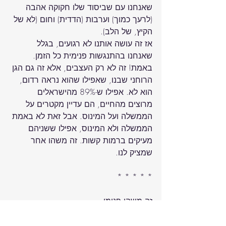
שאנחנו עם שביסוד שלו חקוקה אהבה 
(לרעך כמוך) וערבות (הדדית) וחום (לא של 
אז זה עושה אותנו לא רגועים, בגלל 
שאנחנו בהתנגשות פנימית כל הזמן. 
באמת! זה לא רק העצבים, אלא זה גם הגן 
הרוחני שבנו, שאפילו שהוא נראה רדום, 
הוא לא. אפילו ש-
89% מהישראלים 
מרוצים מהחיים
, הם עדיין מקטרים על 
הממשלה ועל המינוס. אבל זאת לא באמת 
הממשלה ולא המינוס, אפילו ששניהם 
מעיקים ברמות קשות. זה משהו אחר 
זאת קודם כל ההבנה, שבתוכנו יש שני 
חלקים: העצבני והאוהב, התלוש והקשור, 