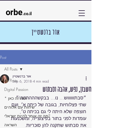
orbe
.co.il
אור ברנשטיין
Post
All Posts
אור ברנשטיין
All Posts
Sep 6, 2018
4 min read
חשבון, נפש, אהבה וסבתוש
Digital Passion
* מה זה כאן?
שתי פצלוחיות, בגובה של כיתה א׳, ועם 
שיחות עם אלוהים
חוצפה שלא היתה לי גם בכיתה ט׳, 
מה זה אומר להיות ישראלי?
עומדות לפני בתור בפיצוצייה, ומשכנעות 
השראה