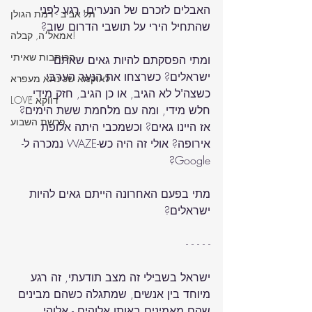
האבלים לזכרם של הנערים, רגע לפני 
תל אביב - רמת הגולן
אמאל׳ה, קבלה!
הכותבות שאיתי
ומתי הפסקתם להיות גאים שאתם 
ישראלים? כשרצחו את הנער הערבי, 
לאוקמא שכינתא מעפרא
כשצה"ל לא הגיב, או כן הגיב, חזק מידי, 
LOVE דווקא
חלש מידי, ומה עם מלחמת ששת הימים? 
פרשת השבוע
אז היינו גאים? וכשמכבי היתה אלופת 
אירופה? אולי זה היה כש-WAZE נמכרה ל-
מתי בפעם האחרונה הייתם גאים להיות 
ישראל בשבילי זה מצב תודעתי, זה רגע 
מיוחד בין אנשים, שמתגלה כשהם מבינים 
שהם מאמינים באותו אלוהים - אלוהי 