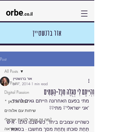
orbe
.co.il
אור ברנשטיין
Post
All Posts
אור ברנשטיין
All Posts
Jul 7, 2014
1 min read
וִהְיִיתֶם לִי סְגֻלָּה מִכָּל-הָעַמִּים
Digital Passion
מתי בפעם האחרונה הייתם גאים להגיד 
* מה זה כאן?
שיחות עם אלוהים
מה זה אומר להיות ישראלי?
כשהיינו עצובים ביחד, כשישבנו כולנו - אִישׁ 
תַּחַת סוכתו וְתַחַת מסך מחשבו - בסוכת 
השראה