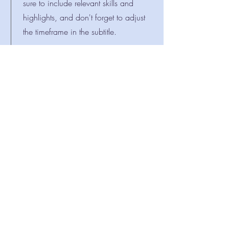
sure to include relevant skills and
highlights, and don't forget to adjust
the timeframe in the subtitle.
July 2024 - May 2025
This is a Job Description. Briefly
describe your specific position,
including details about important
achievements and milestones. Make
sure to include relevant skills and
highlights, and don't forget to adjust
the timeframe in the subtitle.