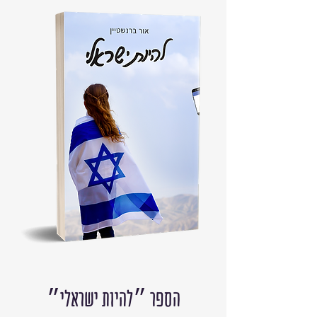
הספר ״להיות ישראלי״