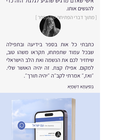
אישי שאדם מרגיש שהגיע לגלגול הזה כדי
להגשים אותו.
[ מתוך דברי הפתיחה של הספר ]
כתבתי כל אות בספר בידיעה ובתפילה
שבכל עמוד שתפתחו, תקראו משהו טוב,
שיחזיר לכם את הנשמה ואת הלב הישראלי
למקום. אפילו קצת. זה יהיה האושר שלי.
״ואז,״ אמרתי לקב״ה ״יהיה תורך״.
בְּסִיַּעְתָּא דִשְׁמַיָּא