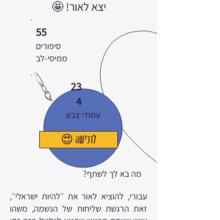
יצא לאור! 🤩
55
סיפורים
ממיסי-לב
23
4
עמודי צבע
😍 לרכישה
מה בא לך לשתף?
עבורי, להוציא לאור את ״להיות ישראלי״,
זאת הרגשת שליחות של הנשמה, משהו